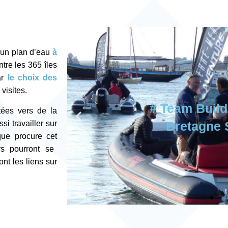
 un plan d’eau
à
tre les 365 îles
ar
le choix des
visites.
# Rallye semi
# Rallye semi
# Rallye semi
# Team Build
# Team Build
# Team Build
tées vers de la
dans le Gol
dans le Gol
dans le Gol
Bretagne 
Bretagne 
Bretagne 
i travailler sur
Morbih
Morbih
Morbih
que procure cet
rs pourront se
nt les liens sur