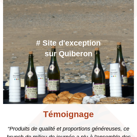
#
#
#
# Site d'exception
# Site d'exception
# Site d'exception
Accompagnateurs
Accompagnateurs
Accompagnateurs
sur Quiberon
sur Quiberon
sur Quiberon
qualifiés
qualifiés
qualifiés
Témoignage
“Produits de qualité et proportions généreuses, ce
brunch de milieu de journée a plu à l'ensemble des