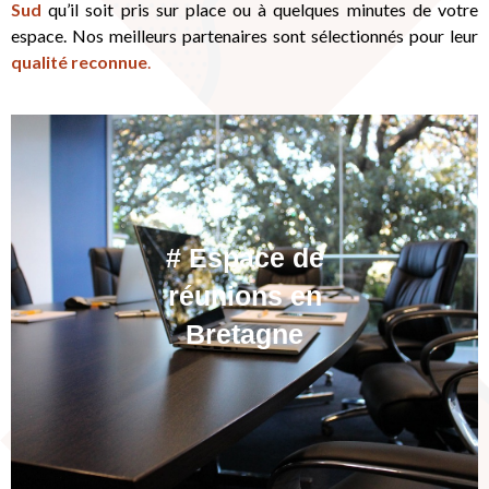
Sud
qu’il soit pris sur place ou à quelques minutes de votre
espace. Nos meilleurs partenaires sont sélectionnés pour leur
qualité reconnue
.
# Espace de
# Espace de
# Espace de
# Pause gourmande
# Pause gourmande
# Pause gourmande
# Repas vu sur mer
# Repas vu sur mer
# Repas vu sur mer
réunions en
réunions en
réunions en
Bretagne
Bretagne
Bretagne