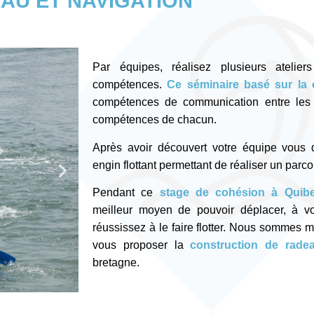
AU ET NAVIGATION
Par équipes, réalisez plusieurs atelier
compétences.
Ce séminaire basé sur la 
compétences de communication entre les i
compétences de chacun.
Après avoir découvert votre équipe vous 
engin flottant permettant de réaliser un parc
Pendant ce
stage de cohésion à Quib
meilleur moyen de pouvoir déplacer, à vo
réussissez à le faire flotter. Nous sommes m
vous proposer la
construction de rade
bretagne.