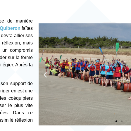
ipe de manière
 Quiberon
faîtes
 devra allier ses
 réflexion, mais
 à un compromis
der sur la forme
légier. Après la
# Team Bui
# Team Bui
# Team Bui
# Travail d'
# Travail d'
# Travail d'
navigation à 
navigation à 
navigation à 
 son support de
riger en est une
 les coéquipiers
er le plus vite
ouées. Dans ce
similé réflexion